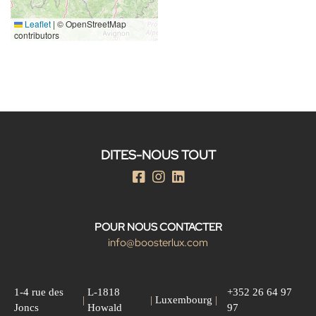
Leaflet
|
© OpenStreetMap
contributors
DITES-NOUS TOUT
POUR NOUS CONTACTER
info@boosterlux.com
1-4 rue des
L-1818
+352 26 64 97
|
|
Luxembourg
|
Joncs
Howald
97