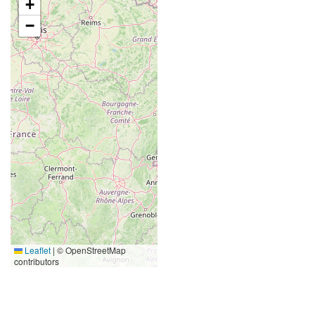
+
−
Leaflet
|
© OpenStreetMap
contributors